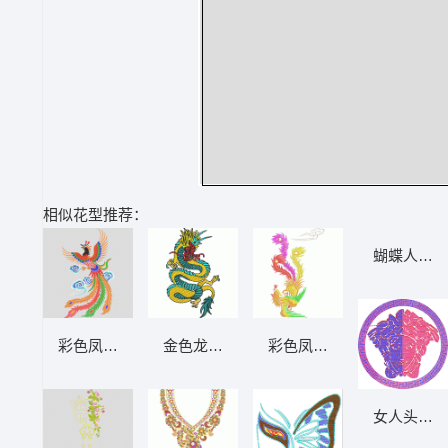
相似花型推荐：
蝴蝶人物脸
彩色凤凰飞舞图 凤凰
金色龙纹刺绣图案 龙
彩色凤凰刺绣图案 凤凰
女人头AB