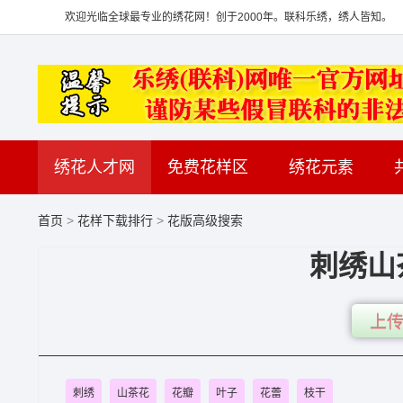
欢迎光临全球最专业的绣花网！创于2000年。联科乐绣，绣人皆知。
绣花人才网
免费花样区
绣花元素
首页
>
花样下载排行
>
花版高级搜索
刺绣山
上传
刺绣
山茶花
花瓣
叶子
花蕾
枝干