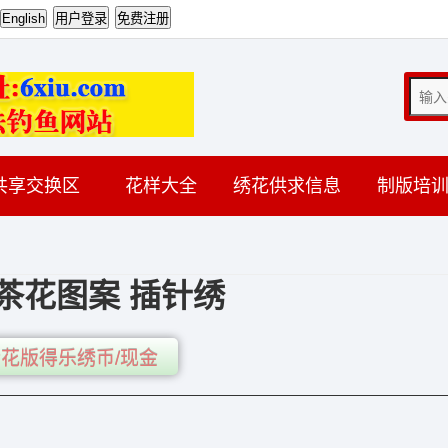
共享交换区
花样大全
绣花供求信息
制版培
茶花图案 插针绣
花版得乐绣币/现金