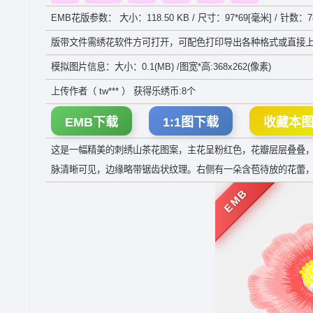
EMB花版参数： 大小：118.50 KB / 尺寸：97*69[毫米] / 针数：78
版带文件需绣花软件方可打开，可配色打印导出各种格式或直接上
模拟图片信息：大小：0.1(MB) /图宽*高:368x262(像素)
上传作者（ tw*** ） 获得乐绣币:8个
EMB下载
1:1图下载
收藏本
这是一幅精美的刺绣山茶花图案，主花呈粉红色，花瓣层层叠叠
脉清晰可见，边缘略带锯齿状纹理。右侧有一朵含苞待放的花蕾
EMB