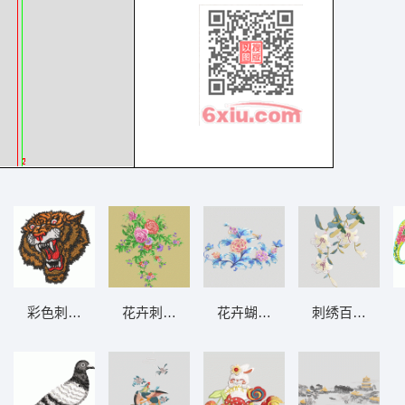
谱AB珠片 大豪格式
彩色刺绣老虎头像 老虎头
花卉刺绣图案 玫瑰靓花
花卉蝴蝶刺绣图案
刺绣百合花枝
片 大豪格式