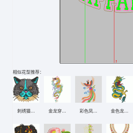
相似花型推荐：
刺绣猫咪头像
金龙穿花图腾 腾云驾雾
彩色凤凰飞舞图 凤凰
金色龙纹刺