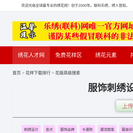
欢迎光临全球最专业的绣花网！创于2000年。联科乐绣，绣人皆知。
绣花人才网
免费花样区
绣花元素
首页
>
花样下载排行
>
花版高级搜索
服饰刺绣设
上传
刺绣设计
恶犬
服饰品牌
卡通狗
潮流图案
服装印