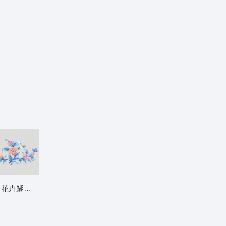
玫瑰靓花
花卉蝴蝶刺绣图案