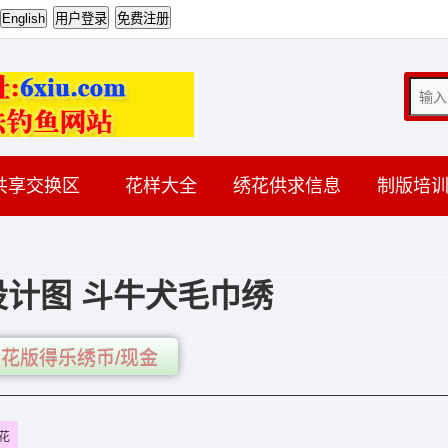
共享交换区
花样大全
绣花供求信息
制版培
计图 斗牛犬毛巾绣
花版得乐绣币/现金
花