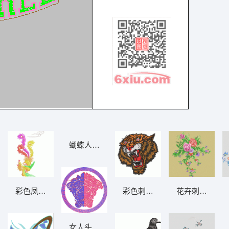
蝴蝶人物脸谱AB珠片 大豪格式
绣图案 龙
彩色凤凰刺绣图案 凤凰
彩色刺绣老虎头像 老虎头
花卉刺绣图案 
女人头AB片 大豪格式