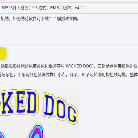
53525针 / 线色：9 / 格式：EMB / 版本：e4.2
机绣。如无绣花软件可下载1：1模拟效果图。
图
计稿，顶部弧形排列蓝色带黄色边框的字母“WICKED DOG”，底部是绿色带粉色边
为青蓝与紫色，面部有红色装饰纹样和小点，耳朵、爪子及轮廓用棕色线勾勒。整