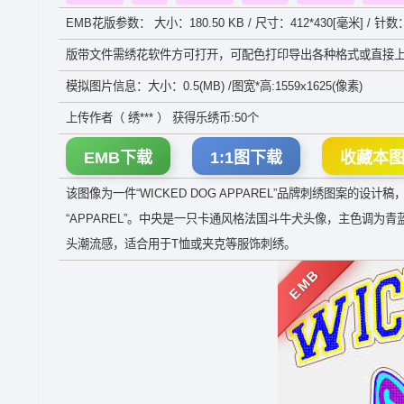
EMB花版参数： 大小：180.50 KB / 尺寸：412*430[毫米] / 针数：
版带文件需绣花软件方可打开，可配色打印导出各种格式或直接上
模拟图片信息：大小：0.5(MB) /图宽*高:1559x1625(像素)
上传作者（ 绣*** ） 获得乐绣币:50个
EMB下载
1:1图下载
收藏本
该图像为一件“WICKED DOG APPAREL”品牌刺绣图案的设
“APPAREL”。中央是一只卡通风格法国斗牛犬头像，主色调
头潮流感，适合用于T恤或夹克等服饰刺绣。
EMB