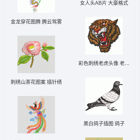
女人头AB片 大豪格式
金龙穿花图腾 腾云驾雾
彩色刺绣老虎头像 老虎头
刺绣山茶花图案 插针绣
黑白鸽子插图 鸽子