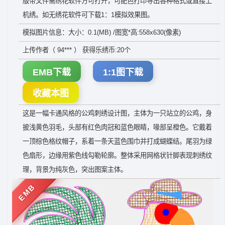
版带文件需绣花软件方可打开，可配色打印导出各种格式或直接上
机绣。如无绣花软件可下载1：1模拟效果图。
模拟图片信息：大小：0.1(MB) /图宽*高:558x630(像素)
上传作者（ 94*** ） 获得乐绣币:20个
EMB下载
1:1图下载
收藏本图
这是一幅卡通风格的公鸡刺绣设计图，主体为一只站立的公鸡，身
披浅黄色羽毛，头部有红色肉冠和蓝色眼睛，喙部呈橙色。它戴着
一顶棕色格纹帽子，系着一条天蓝色围巾并打成蝴蝶结。尾羽为绿
色扇形，边缘用紫色线勾勒轮廓。整体采用网格状针脚表现刺绣纹
理，背景为纯灰色，突出图案主体。
EMB