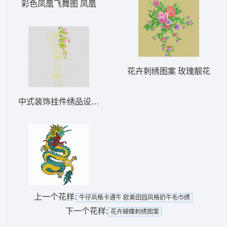
彩色凤凰飞舞图 凤凰
花卉刺绣图案 玫瑰靓花
中式装饰挂件绣品设计 被套刺绣玉兰花
上一个花样:
牛仔风格卡通牛 欧美田园风格奶牛毛巾绣
下一个花样:
花卉蝴蝶刺绣图案