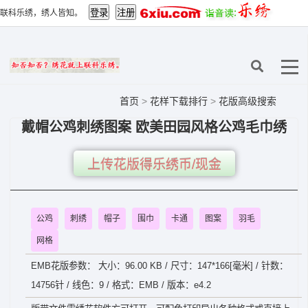
联科乐绣，绣人皆知。
首页
>
花样下载排行
>
花版高级搜索
戴帽公鸡刺绣图案 欧美田园风格公鸡毛巾绣
上传花版得乐绣币/现金
公鸡
刺绣
帽子
围巾
卡通
图案
羽毛
网格
EMB花版参数： 大小：96.00 KB / 尺寸：147*166[毫米] / 针数：
14756针 / 线色：9 / 格式：EMB / 版本：e4.2