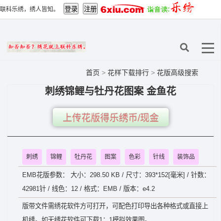
联科乐绣，绣人皆知。
首页
>
花样下载排行
>
花版高级搜索
刺绣锦鲤与牡丹花图案 金鱼花
上传花版得乐绣币/现金
刺绣
锦鲤
牡丹花
图案
色彩
针线
装饰品
EMB花版参数： 大小：298.50 KB / 尺寸：393*152[毫米] / 针数：
42981针 / 线色：12 / 格式：EMB / 版本：e4.2
版带文件需绣花软件方可打开，可配色打印导出各种格式或直接上
机绣。如无绣花软件可下载1：1模拟效果图。