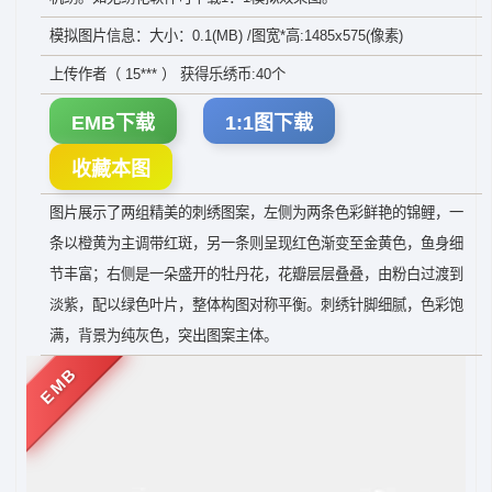
模拟图片信息：大小：0.1(MB) /图宽*高:1485x575(像素)
上传作者（ 15*** ） 获得乐绣币:40个
EMB下载
1:1图下载
收藏本图
图片展示了两组精美的刺绣图案，左侧为两条色彩鲜艳的锦鲤，一
条以橙黄为主调带红斑，另一条则呈现红色渐变至金黄色，鱼身细
节丰富；右侧是一朵盛开的牡丹花，花瓣层层叠叠，由粉白过渡到
淡紫，配以绿色叶片，整体构图对称平衡。刺绣针脚细腻，色彩饱
满，背景为纯灰色，突出图案主体。
EMB