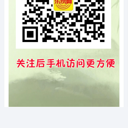
联科绣花网(乐绣网) Copyright © 2000-2030 广州市思帕奇服饰设计有限