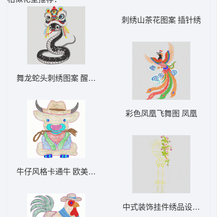
刺绣山茶花图案 插针绣
舞龙蛇头刺绣图案 醒狮蛇 精品
彩色凤凰飞舞图 凤凰
牛仔风格卡通牛 欧美田园风格奶牛毛巾绣
中式装饰挂件绣品设计 被