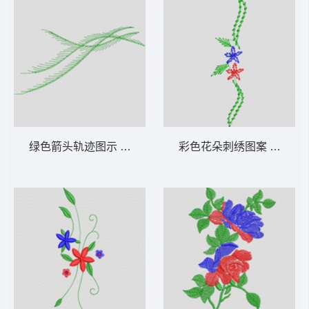
绿色箭头轨迹图示 牛仔裤
彩色花朵刺绣图案 牛仔裤