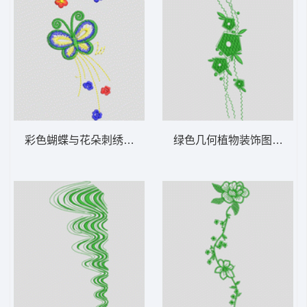
彩色蝴蝶与花朵刺绣图案 牛仔裤
绿色几何植物装饰图案 牛