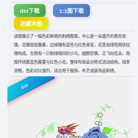
dst下载
1:1图下载
收藏本图
该图展示了一幅色彩鲜艳的刺绣图案，中心是一朵盛开的黄色玫
瑰，花瓣层层叠叠，边缘镶有蓝色与红色渐变，花茎由绿色网状纹
理构成。左侧有一只粉绿相间的小鸟，翅膀舒展，正飞向花朵，周
围环绕着蓝色藤蔓与红色小花。整体布局呈对称式流动结构，线条
流畅，色彩对比强烈，适合用于服饰、布艺或装饰品刺绣。
dst