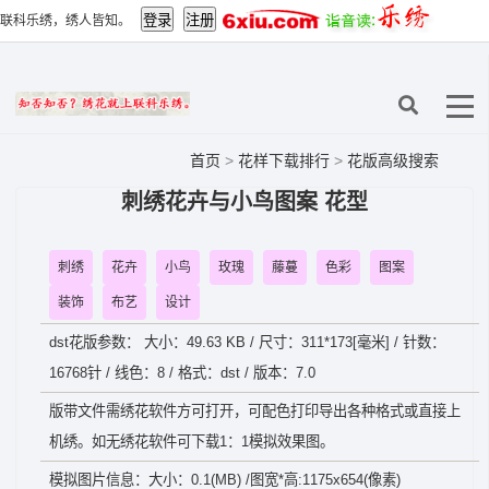
联科乐绣，绣人皆知。
首页
>
花样下载排行
>
花版高级搜索
刺绣花卉与小鸟图案 花型
刺绣
花卉
小鸟
玫瑰
藤蔓
色彩
图案
装饰
布艺
设计
dst花版参数： 大小：49.63 KB / 尺寸：311*173[毫米] / 针数：
16768针 / 线色：8 / 格式：dst / 版本：7.0
版带文件需绣花软件方可打开，可配色打印导出各种格式或直接上
机绣。如无绣花软件可下载1：1模拟效果图。
模拟图片信息：大小：0.1(MB) /图宽*高:1175x654(像素)