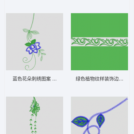
蓝色花朵刺绣图案 牛仔裤
绿色植物纹样装饰边框 牛