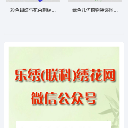
彩色蝴蝶与花朵刺绣图案 牛仔裤
绿色几何植物装饰图案 牛