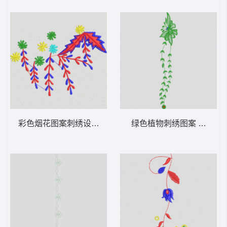
彩色烟花图案刺绣设计 花型
绿色植物刺绣图案 牛仔裤