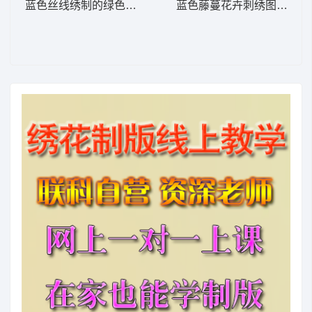
蓝色丝线绣制的绿色椭圆图案 牛仔裤
蓝色藤蔓花卉刺绣图案 牛