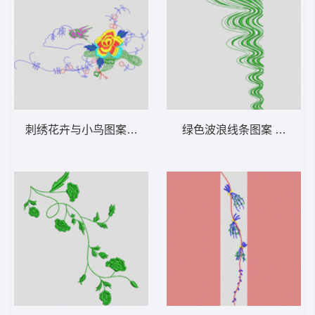
刺绣花卉与小鸟图案 花型
绿色波浪线条图案 牛仔裤