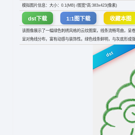
模拟图片信息：大小：0.1(MB) /图宽*高:383x423(像素)
dst下载
1:1图下载
收藏本图
该图像展示了一幅绿色刺绣风格的云纹图案，线条流畅弯曲，呈
呈对角线分布，富有动感与装饰性。绿色线条鲜明，与灰底形成
dst