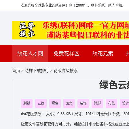
欢迎光临全球最专业的绣花网！创于2000年。联科乐绣，绣人皆知。
绣花人才网
免费花样区
绣花元素
首页
>
花样下载排行
>
花版高级搜索
绿色云
刺绣
云纹
绿色
图案
装饰
针脚
布艺
设计
dst花版参数： 大小：9.33 KB / 尺寸：101*112[毫米] / 针数：301
版带文件需绣花软件方可打开，可配色打印导出各种格式或直接上