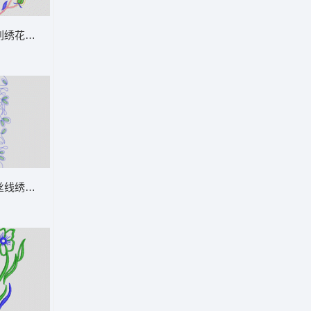
刺绣花卉图案 牛仔裤
丝线绣制的绿色椭圆图案 牛仔裤