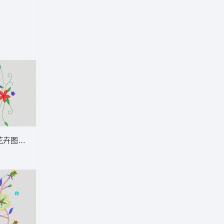
裤
花卉图案 牛仔裤