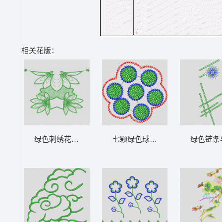
相关花版：
绿色刺绣花卉装饰图案 花型
七颗绿色球体被红色边界包围 花
绿色链条