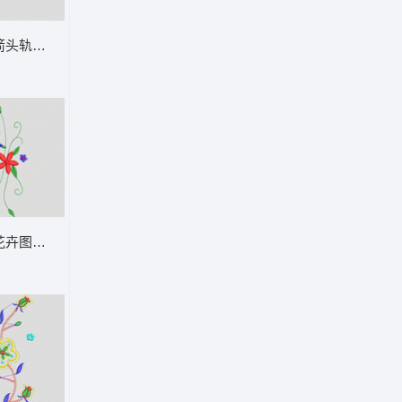
裤
箭头轨迹图示 牛仔裤
裤
花卉图案 牛仔裤