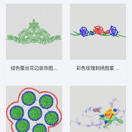
绿色蕾丝花边装饰图案 花型
彩色玫瑰刺绣图案 花型