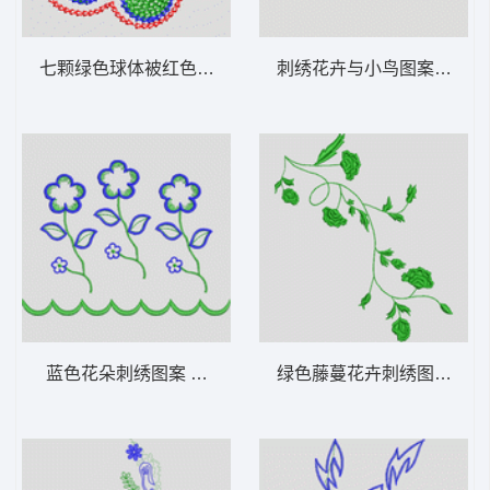
七颗绿色球体被红色边界包围 花型
刺绣花卉与小鸟图案 花型
蓝色花朵刺绣图案 花型
绿色藤蔓花卉刺绣图案 牛