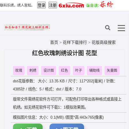
联科乐绣，绣人皆知。
首页
>
花样下载排行
>
花版高级搜索
红色玫瑰刺绣设计图 花型
玫瑰
刺绣
设计图
红色
叶子
辅助线
矢量图
dst花版参数： 大小：13.35 KB / 尺寸：117*202[毫米] / 针数：
4385针 / 线色：5 / 格式：dst / 版本：7.0
版带文件需绣花软件方可打开，可配色打印导出各种格式或直接上
机绣。如无绣花软件可下载1：1模拟效果图。
模拟图片信息：大小：0.1(MB) /图宽*高:443x765(像素)