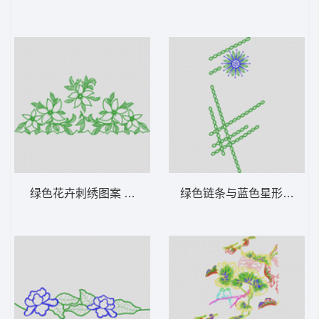
绿色花卉刺绣图案 花型
绿色链条与蓝色星形图案 