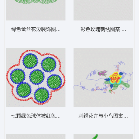
绿色蕾丝花边装饰图案 花型
彩色玫瑰刺绣图案 花型
七颗绿色球体被红色边界包围 花型
刺绣花卉与小鸟图案 花型