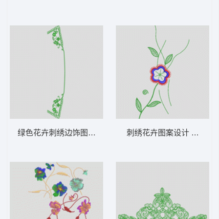
绿色花卉刺绣边饰图案 花型
刺绣花卉图案设计 花型