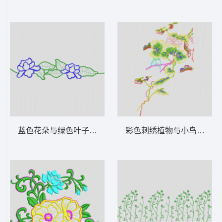
蓝色花朵与绿色叶子图案 花型
彩色刺绣植物与小鸟图案 