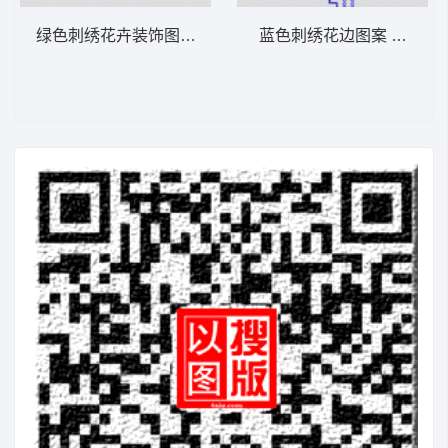
绿色刺绣花卉装饰图案 花型
蓝色刺绣花边图案 花型