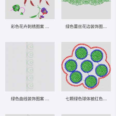
彩色花卉刺绣图案 花型
绿色蕾丝花边装饰图案 花
绿色曲线装饰图案 花型
七颗绿色球体被红色边界包