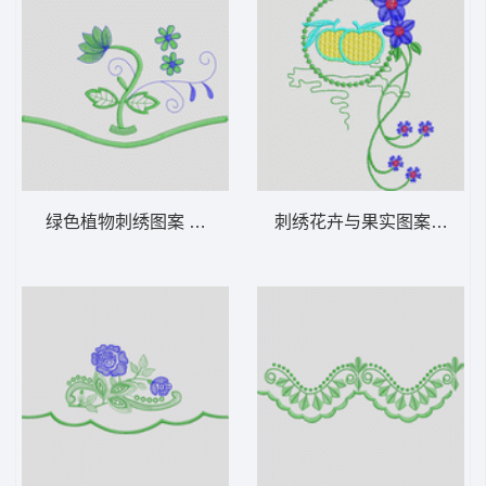
绿色植物刺绣图案 家纺 窗帘 装饰
刺绣花卉与果实图案 家纺 