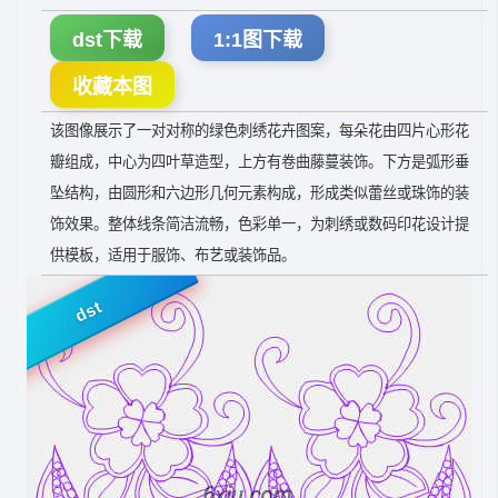
dst下载
1:1图下载
收藏本图
该图像展示了一对对称的绿色刺绣花卉图案，每朵花由四片心形花
瓣组成，中心为四叶草造型，上方有卷曲藤蔓装饰。下方是弧形垂
坠结构，由圆形和六边形几何元素构成，形成类似蕾丝或珠饰的装
饰效果。整体线条简洁流畅，色彩单一，为刺绣或数码印花设计提
供模板，适用于服饰、布艺或装饰品。
dst