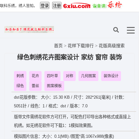
联科乐绣，绣人皆知。
首页
>
花样下载排行
>
花版高级搜索
绿色刺绣花卉图案设计 家纺 窗帘 装饰
刺绣
花卉
四叶草
对称
几何图案
装饰设计
绿色
蕾丝
图案模板
dst花版参数： 大小：15.30 KB / 尺寸：282*261[毫米] / 针数：
5051针 / 线色：1 / 格式：dst / 版本：7.0
版带文件需绣花软件方可打开，可配色打印导出各种格式或直接上
机绣。如无绣花软件可下载1：1模拟效果图。
模拟图片信息：大小：0.1(MB) /图宽*高:1067x988(像素)