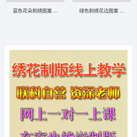
蓝色花朵刺绣图案 家纺 窗帘 装饰
绿色刺绣花边图案 家纺 窗