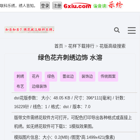
联科乐绣，绣人皆知。
首页
>
花样下载排行
>
花版高级搜索
绿色花卉刺绣边饰 水溶
刺绣
花卉
绿色
蕾丝边
装饰边
传统图案
布艺
边缘装饰
dst花版参数： 大小：48.05 KB / 尺寸：396*111[毫米] / 针数：
16229针 / 线色：1 / 格式：dst / 版本：7.0
版带文件需绣花软件方可打开，可配色打印导出各种格式或直接上
机绣。如无绣花软件可下载1：1模拟效果图。
模拟图片信息：大小：0.2(MB) /图宽*高:1499x421(像素)