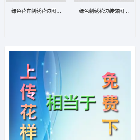
绿色花卉刺绣花边图案 水溶
绿色刺绣花边装饰图案 水