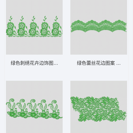
绿色刺绣花卉边饰图案 水溶
绿色蕾丝花边图案 水溶