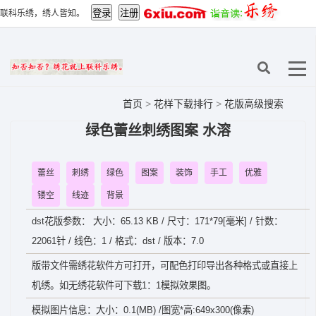
联科乐绣，绣人皆知。
首页
>
花样下载排行
>
花版高级搜索
绿色蕾丝刺绣图案 水溶
蕾丝
刺绣
绿色
图案
装饰
手工
优雅
镂空
线迹
背景
dst花版参数： 大小：65.13 KB / 尺寸：171*79[毫米] / 针数：
22061针 / 线色：1 / 格式：dst / 版本：7.0
版带文件需绣花软件方可打开，可配色打印导出各种格式或直接上
机绣。如无绣花软件可下载1：1模拟效果图。
模拟图片信息：大小：0.1(MB) /图宽*高:649x300(像素)