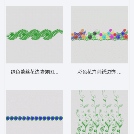
绿色蕾丝花边装饰图案 水溶
彩色花卉刺绣边饰 水溶