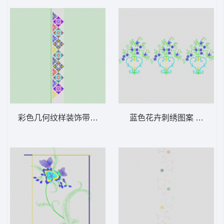
彩色几何纹样装饰带 条码
蓝色花卉刺绣图案 花瓶排