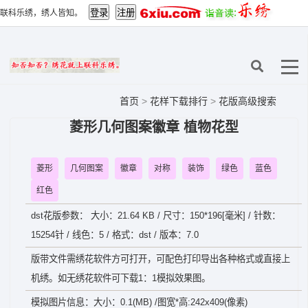
联科乐绣，绣人皆知。
首页
>
花样下载排行
>
花版高级搜索
菱形几何图案徽章 植物花型
菱形
几何图案
徽章
对称
装饰
绿色
蓝色
红色
dst花版参数： 大小：21.64 KB / 尺寸：150*196[毫米] / 针数：
15254针 / 线色：5 / 格式：dst / 版本：7.0
版带文件需绣花软件方可打开，可配色打印导出各种格式或直接上
机绣。如无绣花软件可下载1：1模拟效果图。
模拟图片信息：大小：0.1(MB) /图宽*高:242x409(像素)