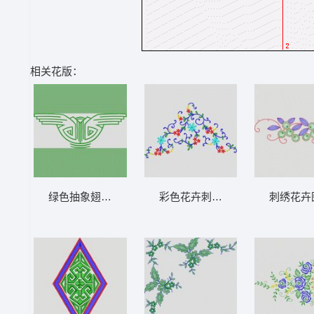
相关花版：
绿色抽象翅膀图案 植物花型
彩色花卉刺绣图案 植物花型
刺绣花卉