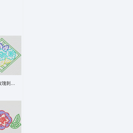
玫瑰刺绣图案 植物花型