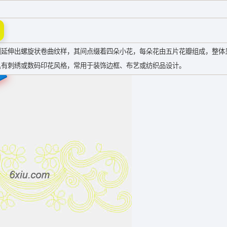
侧延伸出螺旋状卷曲纹样，其间点缀着四朵小花，每朵花由五片花瓣组成，整体
具有刺绣或数码印花风格，常用于装饰边框、布艺或纺织品设计。