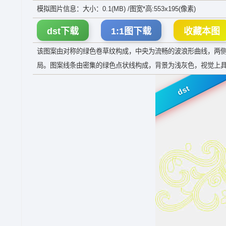
模拟图片信息：大小：0.1(MB) /图宽*高:553x195(像素)
dst下载
1:1图下载
收藏本图
该图案由对称的绿色卷草纹构成，中央为流畅的波浪形曲线，两
局。图案线条由密集的绿色点状线构成，背景为浅灰色，视觉上
dst