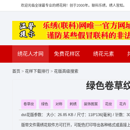
欢迎光临全球最专业的绣花网！创于2000年。联科乐绣，绣人皆知。
绣花人才网
免费花样区
绣花元素
首页
>
花样下载排行
>
花版高级搜索
绿色卷草纹
卷草纹
绿色
对称
刺绣
装饰图案
花纹
花卉
dst花版参数： 大小：26.85 KB / 尺寸：118*136[毫米] / 针数：30
版带文件需绣花软件方可打开，可配色打印导出各种格式或直接上