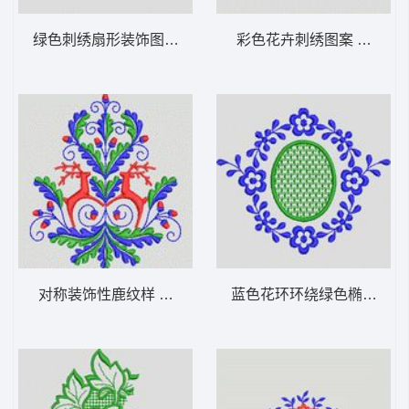
绿色刺绣扇形装饰图案 植物花型
彩色花卉刺绣图案 植物花
对称装饰性鹿纹样 植物花型
蓝色花环环绕绿色椭圆图案