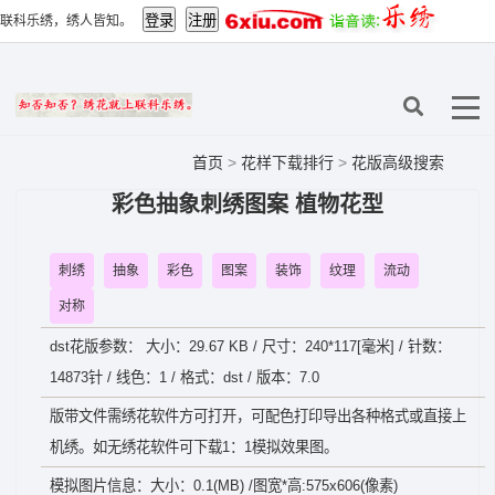
联科乐绣，绣人皆知。
首页
>
花样下载排行
>
花版高级搜索
彩色抽象刺绣图案 植物花型
刺绣
抽象
彩色
图案
装饰
纹理
流动
对称
dst花版参数： 大小：29.67 KB / 尺寸：240*117[毫米] / 针数：
14873针 / 线色：1 / 格式：dst / 版本：7.0
版带文件需绣花软件方可打开，可配色打印导出各种格式或直接上
机绣。如无绣花软件可下载1：1模拟效果图。
模拟图片信息：大小：0.1(MB) /图宽*高:575x606(像素)