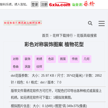
联科乐绣，绣人皆知。
首页
>
花样下载排行
>
花版高级搜索
彩色对称装饰图案 植物花型
对称
装饰
刺绣
色彩
图案
传统
几何
卷曲
涡旋
纹样
dst花版参数： 大小：25.97 KB / 尺寸：35*42[毫米] / 针数：2852
针 / 线色：6 / 格式：dst / 版本：7.0
版带文件需绣花软件方可打开，可配色打印导出各种格式或直接上
机绣。如无绣花软件可下载1：1模拟效果图。
模拟图片信息：大小：0.1(MB) /图宽*高:349x375(像素)