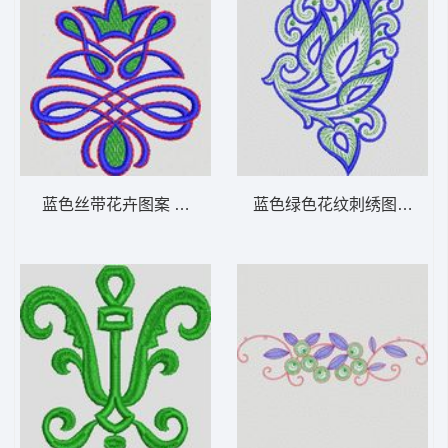
蓝色丝带花卉图案 植物花型
蓝色绿色花纹刺绣图案 植