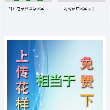
绿色卷草纹徽章图案 植物花型
刺绣花卉图案设计 植物花