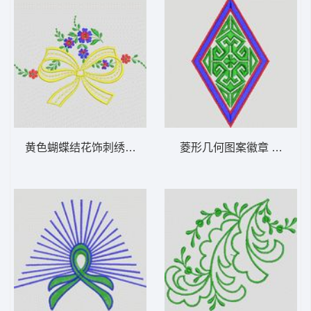
黄色蝴蝶结花饰刺绣图案 植物花型
菱形几何图案徽章 植物花