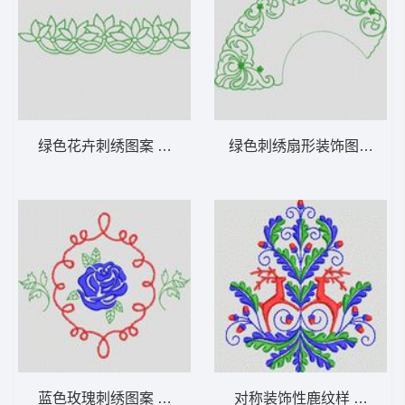
绿色花卉刺绣图案 植物花型
绿色刺绣扇形装饰图案 植
蓝色玫瑰刺绣图案 植物花型
对称装饰性鹿纹样 植物花