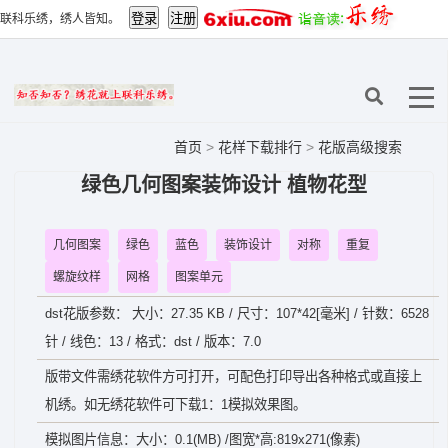
联科乐绣，绣人皆知。
首页
>
花样下载排行
>
花版高级搜索
绿色几何图案装饰设计 植物花型
几何图案
绿色
蓝色
装饰设计
对称
重复
螺旋纹样
网格
图案单元
dst花版参数： 大小：27.35 KB / 尺寸：107*42[毫米] / 针数：6528
针 / 线色：13 / 格式：dst / 版本：7.0
版带文件需绣花软件方可打开，可配色打印导出各种格式或直接上
机绣。如无绣花软件可下载1：1模拟效果图。
模拟图片信息：大小：0.1(MB) /图宽*高:819x271(像素)