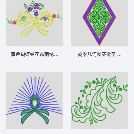
黄色蝴蝶结花饰刺绣图案 植物花型
菱形几何图案徽章 植物花