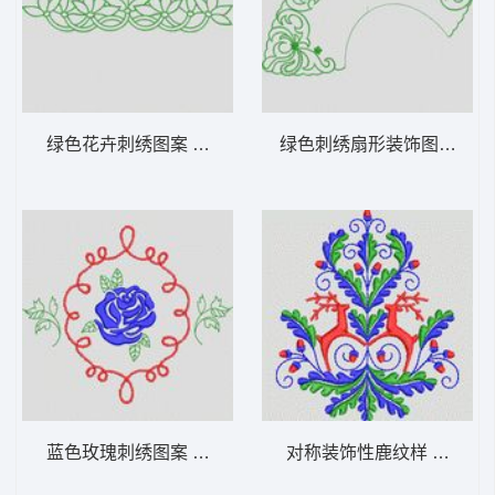
绿色花卉刺绣图案 植物花型
绿色刺绣扇形装饰图案 植
蓝色玫瑰刺绣图案 植物花型
对称装饰性鹿纹样 植物花