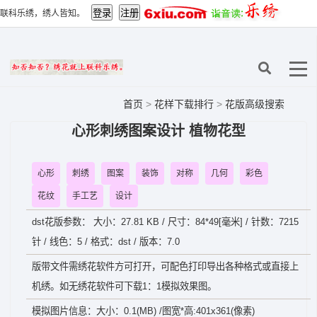
联科乐绣，绣人皆知。
首页
>
花样下载排行
>
花版高级搜索
心形刺绣图案设计 植物花型
心形
刺绣
图案
装饰
对称
几何
彩色
花纹
手工艺
设计
dst花版参数： 大小：27.81 KB / 尺寸：84*49[毫米] / 针数：7215
针 / 线色：5 / 格式：dst / 版本：7.0
版带文件需绣花软件方可打开，可配色打印导出各种格式或直接上
机绣。如无绣花软件可下载1：1模拟效果图。
模拟图片信息：大小：0.1(MB) /图宽*高:401x361(像素)