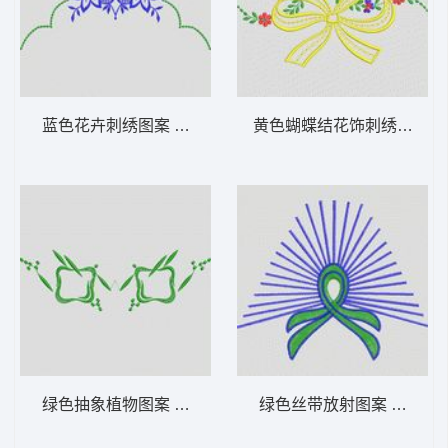
蓝色花卉刺绣图案 植物花型
黄色蝴蝶结花饰刺绣图案 
绿色抽象植物图案 植物花型
绿色丝带放射图案 植物花