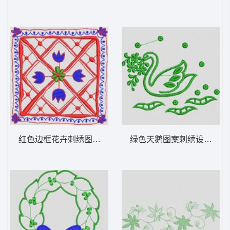
红色边框花卉刺绣图案 植物花型
绿色天鹅图案刺绣设计 植