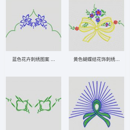
蓝色花卉刺绣图案 植物花型
黄色蝴蝶结花饰刺绣图案 