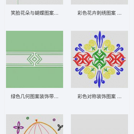
笑脸花朵与蝴蝶图案 植物花型
彩色花卉刺绣图案 植物花
绿色几何图案装饰带 植物花型
彩色对称装饰图案 植物花