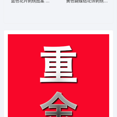
蓝色花卉刺绣图案 植物花型
黄色蝴蝶结花饰刺绣图案 