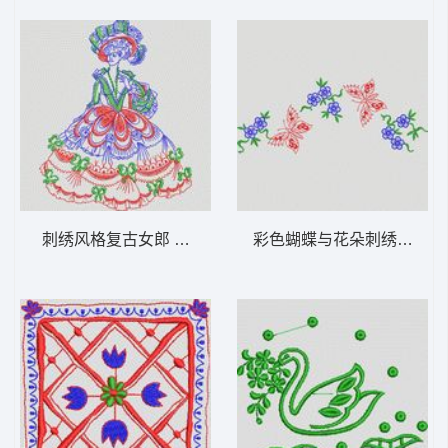
刺绣风格复古女郎 植物花型
彩色蝴蝶与花朵刺绣图案 