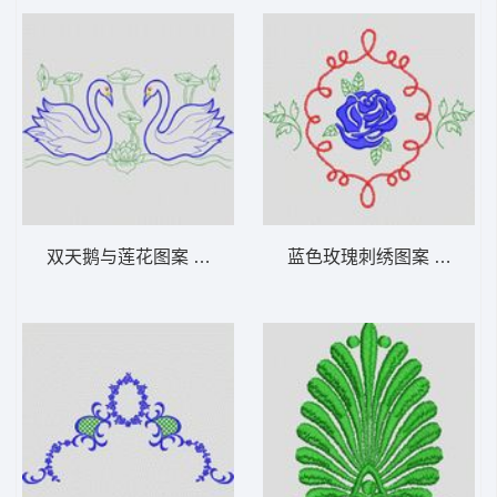
双天鹅与莲花图案 植物花型
蓝色玫瑰刺绣图案 植物花