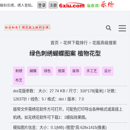
联科乐绣，绣人皆知。
首页
>
花样下载排行
>
花版高级搜索
绿色刺绣蝴蝶图案 植物花型
刺绣
蝴蝶
绿色
图案
装饰
手工艺
设计
布艺
dst花版参数： 大小：27.74 KB / 尺寸：316*178[毫米] / 针数：
12637针 / 线色：5 / 格式：dst / 版本：7.0
版带文件需绣花软件方可打开，可配色打印导出各种格式或直接上
机绣。如无绣花软件可下载1：1模拟效果图。
模拟图片信息：大小：0.1(MB) /图宽*高:628x1415(像素)