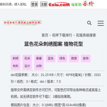
联科乐绣，绣人皆知。
首页
>
花样下载排行
>
花版高级搜索
蓝色花朵刺绣图案 植物花型
刺绣
花朵
藤蔓
蓝色
绿色
图案
装饰
布料
设计
对称
dst花版参数： 大小：21.23 KB / 尺寸：60*83[毫米] / 针数：2151
针 / 线色：3 / 格式：dst / 版本：7.0
版带文件需绣花软件方可打开，可配色打印导出各种格式或直接上
机绣。如无绣花软件可下载1：1模拟效果图。
模拟图片信息：大小：0.1(MB) /图宽*高:614x460(像素)