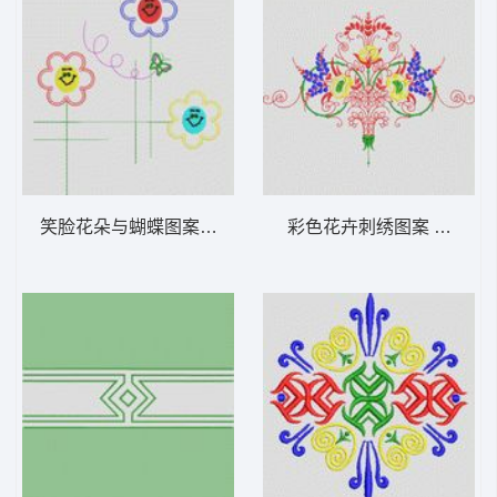
笑脸花朵与蝴蝶图案 植物花型
彩色花卉刺绣图案 植物花