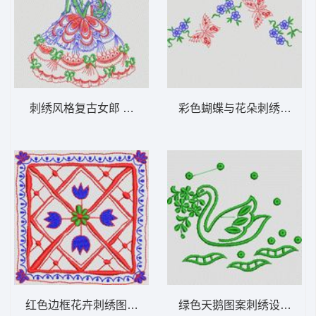
刺绣风格复古女郎 植物花型
彩色蝴蝶与花朵刺绣图案 
红色边框花卉刺绣图案 植物花型
绿色天鹅图案刺绣设计 植