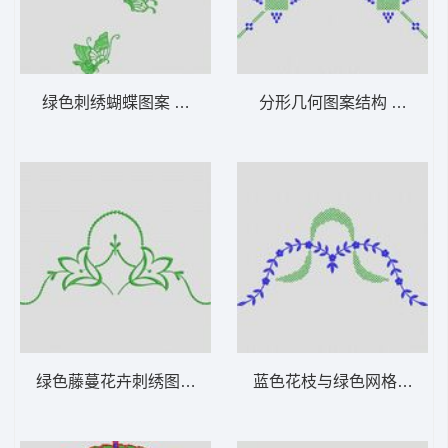
绿色刺绣蝴蝶图案 植物花型
分形几何图案结构 植物花
绿色藤蔓花卉刺绣图案 植物花型
蓝色花枝与绿色网格装饰图