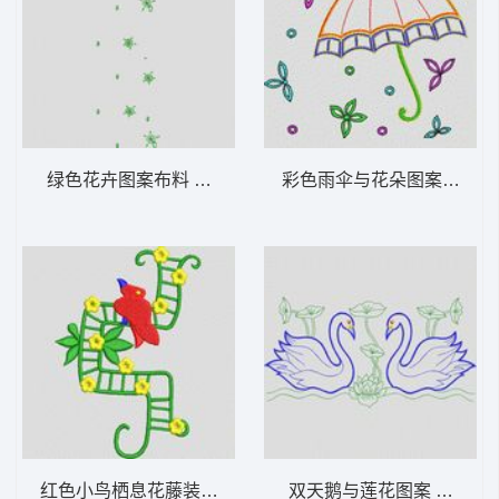
绿色花卉图案布料 植物花型
彩色雨伞与花朵图案 植物
红色小鸟栖息花藤装饰 植物花型
双天鹅与莲花图案 植物花