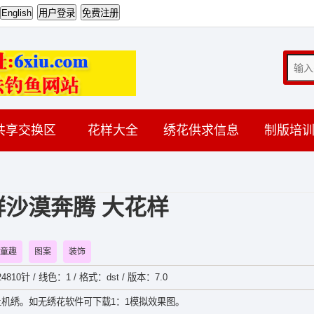
共享交换区
花样大全
绣花供求信息
制版培
群沙漠奔腾 大花样
童趣
图案
装饰
4810针 / 线色：1 / 格式：dst / 版本：7.0
机绣。如无绣花软件可下载1：1模拟效果图。