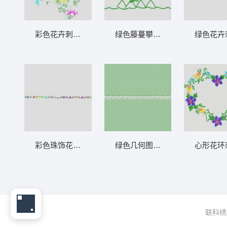
彩色花卉刺绣图案 大花样
绿色藤蔓攀爬网格图案 大花样
绿色花卉
彩色珠饰花边图案 大花样
绿色几何图案装饰带 大花样
心形花环
联科绣花