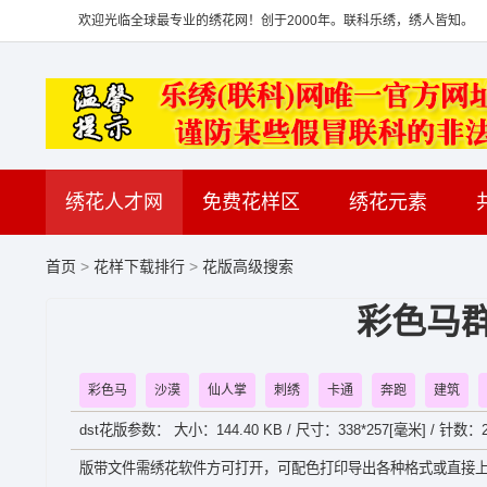
欢迎光临全球最专业的绣花网！创于2000年。联科乐绣，绣人皆知。
绣花人才网
免费花样区
绣花元素
首页
>
花样下载排行
>
花版高级搜索
彩色马
彩色马
沙漠
仙人掌
刺绣
卡通
奔跑
建筑
dst花版参数： 大小：144.40 KB / 尺寸：338*257[毫米] / 针数：2
版带文件需绣花软件方可打开，可配色打印导出各种格式或直接上