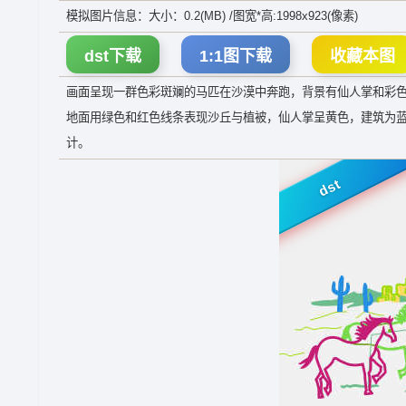
模拟图片信息：大小：0.2(MB) /图宽*高:1998x923(像素)
dst下载
1:1图下载
收藏本图
画面呈现一群色彩斑斓的马匹在沙漠中奔跑，背景有仙人掌和彩
地面用绿色和红色线条表现沙丘与植被，仙人掌呈黄色，建筑为
计。
dst