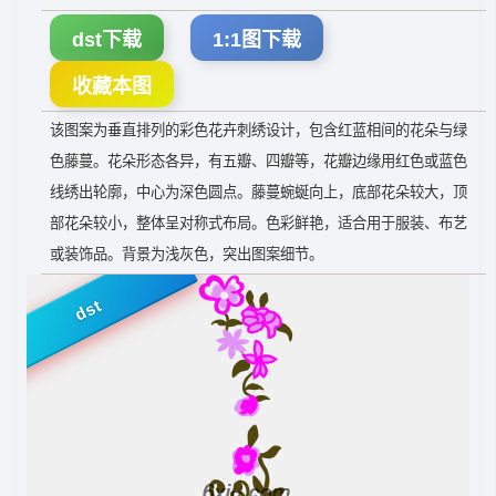
dst下载
1:1图下载
收藏本图
该图案为垂直排列的彩色花卉刺绣设计，包含红蓝相间的花朵与绿
色藤蔓。花朵形态各异，有五瓣、四瓣等，花瓣边缘用红色或蓝色
线绣出轮廓，中心为深色圆点。藤蔓蜿蜒向上，底部花朵较大，顶
部花朵较小，整体呈对称式布局。色彩鲜艳，适合用于服装、布艺
或装饰品。背景为浅灰色，突出图案细节。
dst