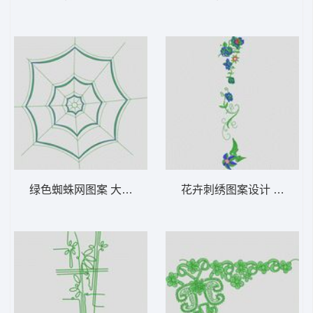
绿色蜘蛛网图案 大花样
花卉刺绣图案设计 大花样