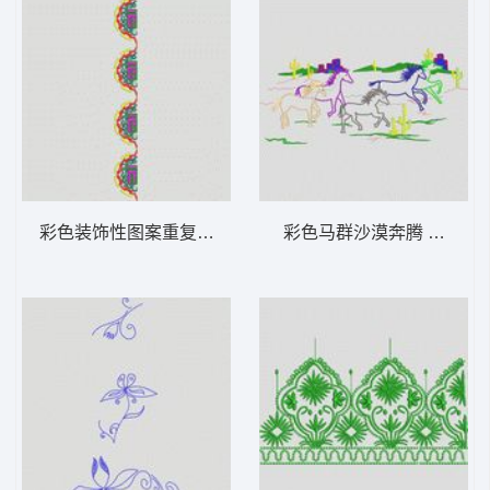
彩色装饰性图案重复排列 大花样
彩色马群沙漠奔腾 大花样