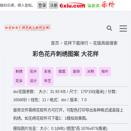
联科乐绣，绣人皆知。
首页
>
花样下载排行
>
花版高级搜索
彩色花卉刺绣图案 大花样
刺绣
花卉
彩色
图案
装饰
对称
枝叶
花朵
设计
布艺
dst花版参数： 大小：31.93 KB / 尺寸：170*150[毫米] / 针数：
16568针 / 线色：11 / 格式：dst / 版本：7.0
版带文件需绣花软件方可打开，可配色打印导出各种格式或直接上
机绣。如无绣花软件可下载1：1模拟效果图。
模拟图片信息：大小：0.1(MB) /图宽*高:1076x873(像素)