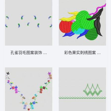
孔雀羽毛图案装饰 大花样
彩色果实刺绣图案 大花样