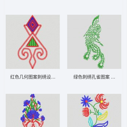
红色几何图案刺绣设计 大花样
绿色刺绣孔雀图案 大花样