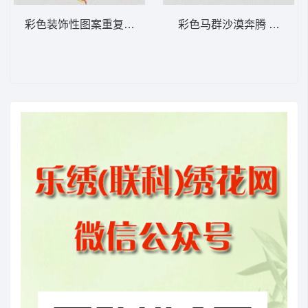
彩色装饰性图案重复排列 大花样
彩色马群沙漠奔腾 大花样