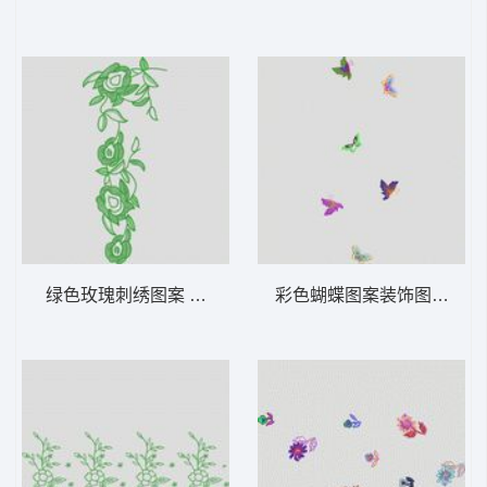
绿色玫瑰刺绣图案 大花样
彩色蝴蝶图案装饰图 大花