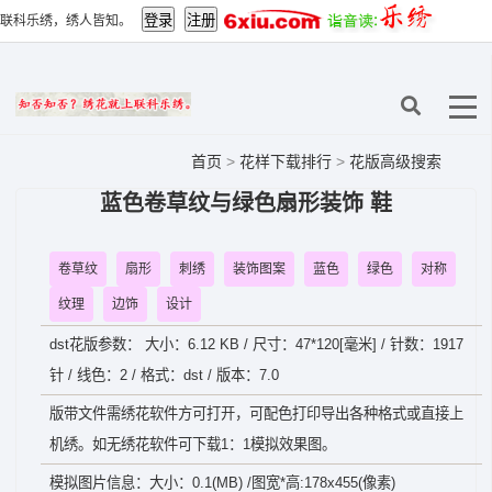
联科乐绣，绣人皆知。
首页
>
花样下载排行
>
花版高级搜索
蓝色卷草纹与绿色扇形装饰 鞋
卷草纹
扇形
刺绣
装饰图案
蓝色
绿色
对称
纹理
边饰
设计
dst花版参数： 大小：6.12 KB / 尺寸：47*120[毫米] / 针数：1917
针 / 线色：2 / 格式：dst / 版本：7.0
版带文件需绣花软件方可打开，可配色打印导出各种格式或直接上
机绣。如无绣花软件可下载1：1模拟效果图。
模拟图片信息：大小：0.1(MB) /图宽*高:178x455(像素)