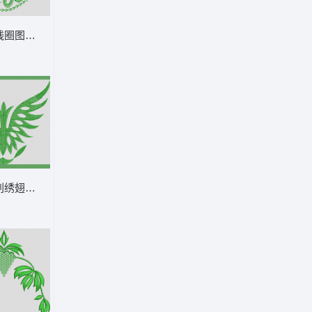
线圈图案装饰设计 鞋
刺绣翅膀图案 鞋