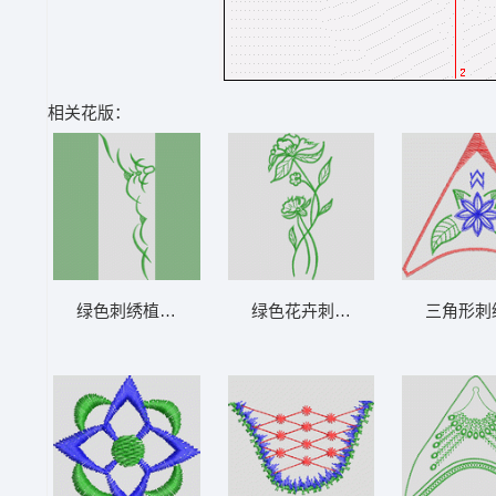
相关花版：
绿色刺绣植物图案 鞋
绿色花卉刺绣图案 鞋
三角形刺