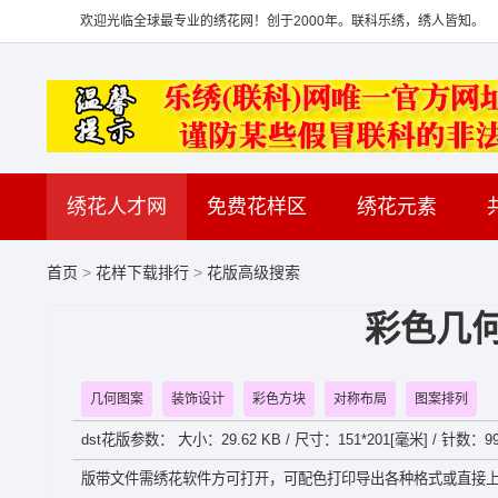
欢迎光临全球最专业的绣花网！创于2000年。联科乐绣，绣人皆知。
绣花人才网
免费花样区
绣花元素
首页
>
花样下载排行
>
花版高级搜索
彩色几
几何图案
装饰设计
彩色方块
对称布局
图案排列
dst花版参数： 大小：29.62 KB / 尺寸：151*201[毫米] / 针数：99
版带文件需绣花软件方可打开，可配色打印导出各种格式或直接上