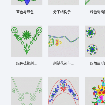
蓝色与绿色交织的星形图案 鞋
分子结构示意图 鞋
绿色刺绣
绿色植物刺绣图案 鞋
刺绣花边与花朵图案 鞋
四角星形