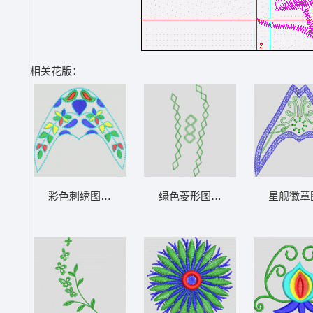
相关花版：
彩色刺绣图案设计 鞋
绿色菱形图案装饰设计 鞋
星舰徽章