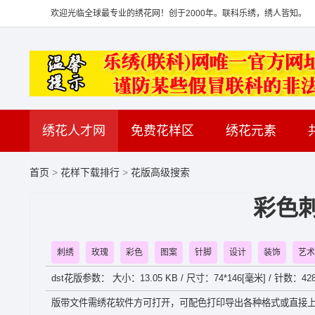
欢迎光临全球最专业的绣花网！创于2000年。联科乐绣，绣人皆知。
绣花人才网
免费花样区
绣花元素
首页
>
花样下载排行
>
花版高级搜索
彩色
刺绣
玫瑰
彩色
图案
针脚
设计
装饰
艺术
dst花版参数： 大小：13.05 KB / 尺寸：74*146[毫米] / 针数：428
版带文件需绣花软件方可打开，可配色打印导出各种格式或直接上