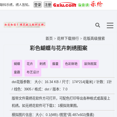
联科乐绣，绣人皆知。
首页
>
花样下载排行
>
花版高级搜索
彩色蝴蝶与花卉刺绣图案
蝴蝶
花卉
刺绣
藤蔓
色彩鲜艳
装饰图案
童趣
布艺设计
dst花版参数： 大小：16.34 KB / 尺寸：174*214[毫米] / 针数：1针
/ 线色：3905 / 格式：dst / 版本：7.0
版带文件需绣花软件方可打开，可配色打印导出各种格式或直接上
机绣。如无绣花软件可下载1：1模拟效果图。
模拟图片信息：大小：0.1(MB) /图宽*高:487x602(像素)