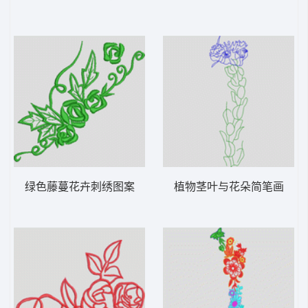
绿色藤蔓花卉刺绣图案
植物茎叶与花朵简笔画