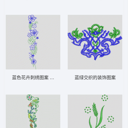
蓝色花卉刺绣图案 牛仔裤
蓝绿交织的装饰图案