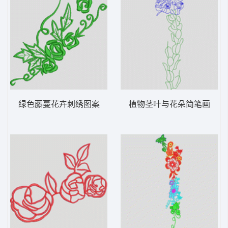
绿色藤蔓花卉刺绣图案
植物茎叶与花朵简笔画