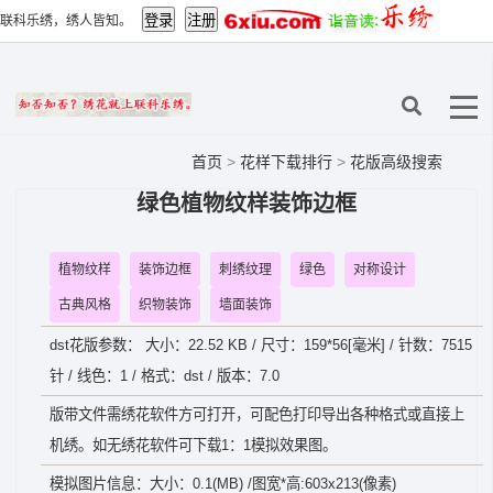
联科乐绣，绣人皆知。
首页
>
花样下载排行
>
花版高级搜索
绿色植物纹样装饰边框
植物纹样
装饰边框
刺绣纹理
绿色
对称设计
古典风格
织物装饰
墙面装饰
dst花版参数： 大小：22.52 KB / 尺寸：159*56[毫米] / 针数：7515
针 / 线色：1 / 格式：dst / 版本：7.0
版带文件需绣花软件方可打开，可配色打印导出各种格式或直接上
机绣。如无绣花软件可下载1：1模拟效果图。
模拟图片信息：大小：0.1(MB) /图宽*高:603x213(像素)