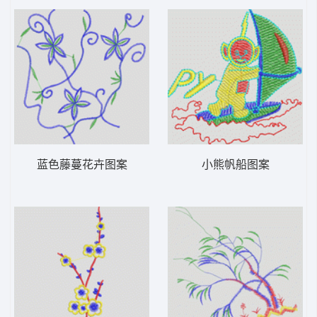
蓝色藤蔓花卉图案
小熊帆船图案