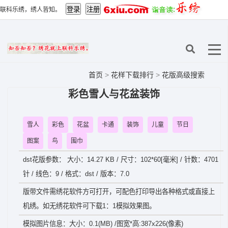
联科乐绣，绣人皆知。
首页
>
花样下载排行
>
花版高级搜索
彩色雪人与花盆装饰
雪人
彩色
花盆
卡通
装饰
儿童
节日
图案
鸟
围巾
dst花版参数： 大小：14.27 KB / 尺寸：102*60[毫米] / 针数：4701
针 / 线色：9 / 格式：dst / 版本：7.0
版带文件需绣花软件方可打开，可配色打印导出各种格式或直接上
机绣。如无绣花软件可下载1：1模拟效果图。
模拟图片信息：大小：0.1(MB) /图宽*高:387x226(像素)