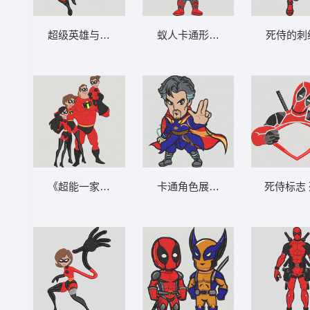
超级英雄与小孩的冒险 超级英雄爸爸和宝宝
蚁人卡通形象 可爱的Q版蚁人英雄
死侍的刺
《超能一家人》角色 超人先生 - 超级英雄家
卡通角色展示手势 死侍 - Q版奇异
死侍标志 