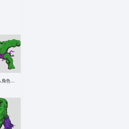
可爱利爪英雄-D
人角色展示 无敌浩克 - 破洞短裤粉碎英