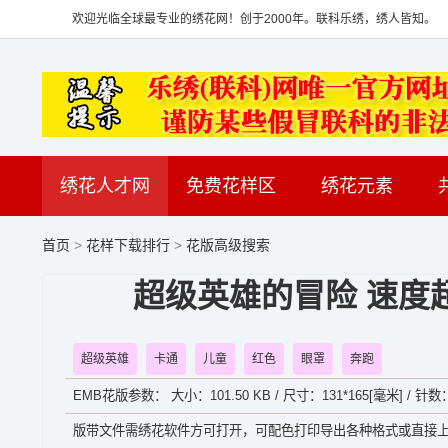
欢迎光临全球最专业的绣花网！创于2000年。联科乐绣，绣人皆知。
绣花人才网
免费花样区
绣花元素
首页
>
花样下载排行
>
花版高级搜索
超级英雄的冒险 速度超
超级英雄
卡通
儿童
红色
眼罩
奔跑
EMB花版参数： 大小：101.50 KB / 尺寸：131*165[毫米] / 针数：
版带文件需绣花软件方可打开，可配色打印导出各种格式或直接上