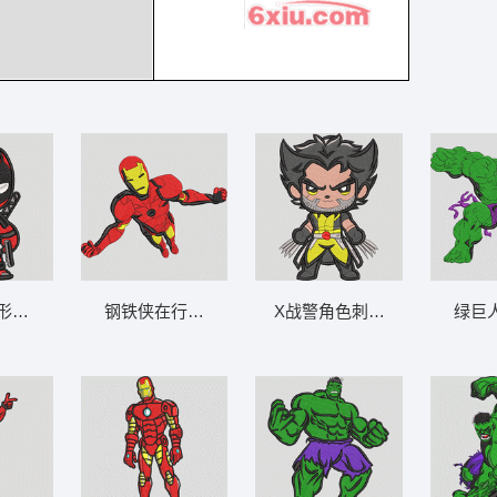
势-DST格
形象 死侍 - 迷你红色反英雄爆能枪
钢铁侠在行动 红金翱翔钢铁侠-DST格式
X战警角色刺绣图案 X战警 - 
绿巨