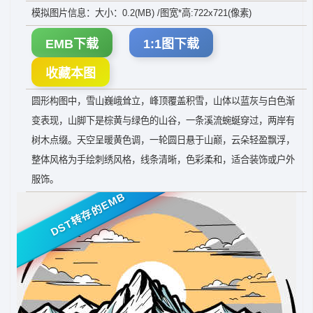
模拟图片信息：大小：0.2(MB) /图宽*高:722x721(像素)
EMB下载
1:1图下载
收藏本图
圆形构图中，雪山巍峨耸立，峰顶覆盖积雪，山体以蓝灰与白色渐
变表现，山脚下是棕黄与绿色的山谷，一条溪流蜿蜒穿过，两岸有
树木点缀。天空呈暖黄色调，一轮圆日悬于山巅，云朵轻盈飘浮，
整体风格为手绘刺绣风格，线条清晰，色彩柔和，适合装饰或户外
服饰。
DST转存的EMB