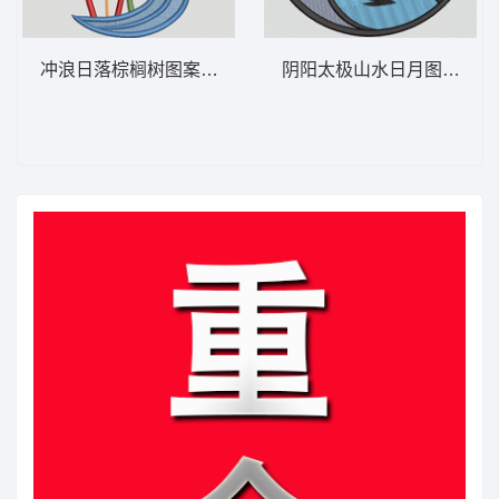
冲浪日落棕榈树图案 海滩日落景色——棕榈
阴阳太极山水日月图 日夜阴