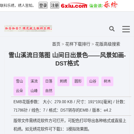
联科乐绣，绣人皆知。
首页
>
花样下载排行
>
花版高级搜索
雪山溪流日落图 山间日出景色——风景如画-
DST格式
雪山
溪流
日落
刺绣
圆形
山谷
树木
云朵
山峰
自然
EMB花版参数： 大小：279.00 KB / 尺寸：191*191[毫米] / 针数：
71786针 / 线色：7 / 格式：DST转存的EMB / 版本：e4.2
版带文件需绣花软件方可打开，可配色打印导出各种格式或直接上
机绣。如无绣花软件可下载1：1模拟效果图。