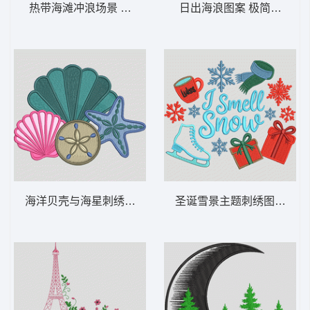
热带海滩冲浪场景 热带冲浪海滩——棕榈树
日出海浪图案 极简主义阳光
海洋贝壳与海星刺绣图案 贝壳和海星群落—
圣诞雪景主题刺绣图案 我