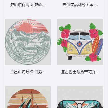
游轮航行海面 游轮探险——航海之旅-DST格
热带饮品刺绣图案 热带饮
日出山海纹样 日落波浪山脉 – 现代景观-DS
复古巴士与热带花卉装饰 