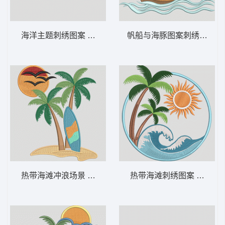
海洋主题刺绣图案 简约的海星、贝壳和蝴蝶
帆船与海豚图案刺绣 航海船与
热带海滩冲浪场景 海滩冲浪与棕榈树——热
热带海滩刺绣图案 热带棕榈