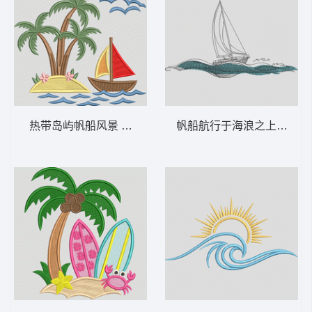
热带岛屿帆船风景 热带岛屿和帆船-DST格式
帆船航行于海浪之上 极简主义