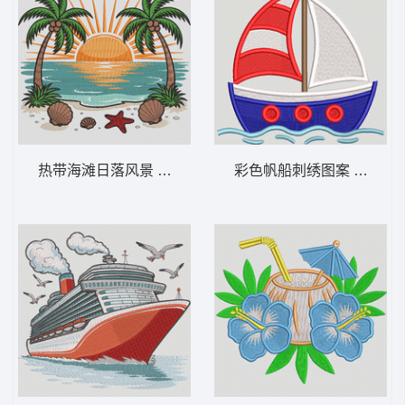
热带海滩日落风景 热带海滩日落——棕榈树
彩色帆船刺绣图案 可爱的帆船