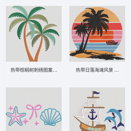
热带棕榈树刺绣图案 热带棕榈树 – 夏季-DS
热带日落海滩风景 热带日落