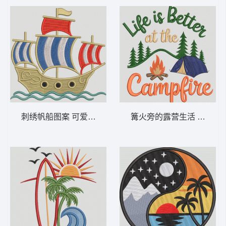
刺绣帆船图案 可爱的帆船 – 航海 2-DST格
篝火旁的露营生活 篝火旁