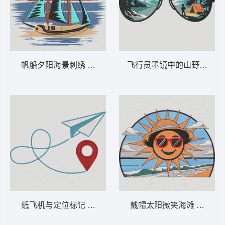
帆船夕阳海景刺绣 帆船日落——航海景观-DS
飞行员墨镜中的山野露营 山
纸飞机与定位标记 纸飞机和别针 – 旅行地
戴帽太阳微笑海滩 夏季遮阳