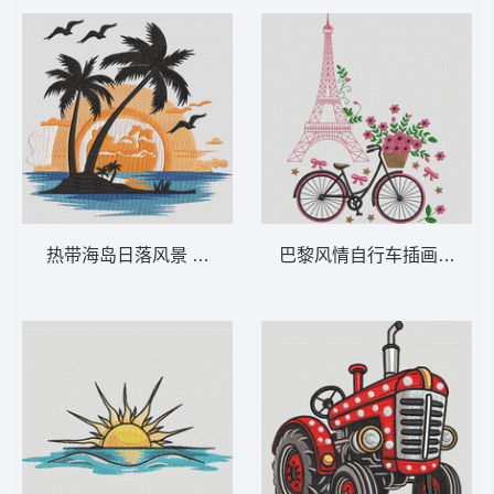
热带海岛日落风景 热带棕榈日落 2 – 海滩-
巴黎风情自行车插画 巴黎