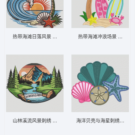
热带海滩日落风景 热带海滩波浪 – 夏季-DS
热带海滩冲浪场景 热带冲
山林溪流风景刺绣 山间瀑布日落——户外-DS
海洋贝壳与海星刺绣图案 