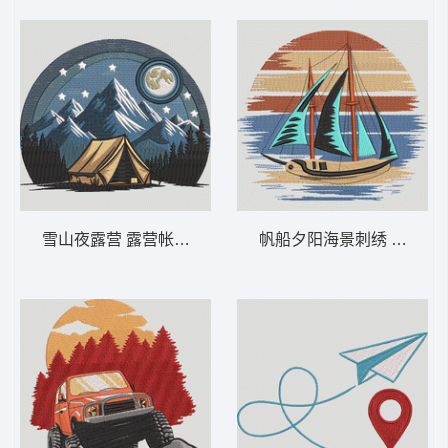
雪山夜露营 露营帐篷与山脉——观星自然-DS
帆船夕阳海景刺绣 帆船日落