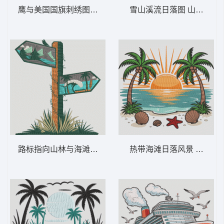
鹰与美国国旗刺绣图案 爱国的秃鹰-DST格式
雪山溪流日落图 山间日出
路标指向山林与海滩 山与海滩标志——冒险-
热带海滩日落风景 热带海