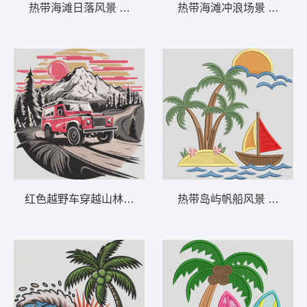
热带海滩日落风景 热带海滩日落 – 夏日棕
热带海滩冲浪场景 海滩冲
红色越野车穿越山林 越野车山日落——冒险-
热带岛屿帆船风景 热带岛屿