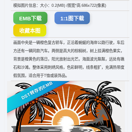
模拟图片信息：大小：0.2(MB) /图宽*高:686x722(像素)
EMB下载
1:1图下载
收藏本图
画面中央是一辆橙色复古轿车，正沿着蜿蜒的海岸公路行驶，车后
方还有一辆同款汽车。两侧是高大的棕榈树，树上挂满橙色果实，
背景是橙黄色的落日，阳光放射出光芒。海面波光粼粼，远处有礁
石和沙滩。整体采用刺绣风格，色彩鲜明，线条粗犷，充满热带度
假氛围，适合用于T恤或装饰品。
DST转存的EMB