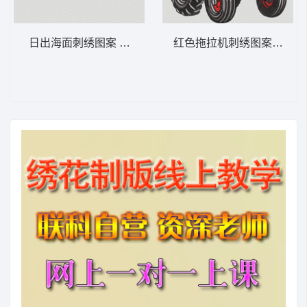
日出海面刺绣图案 海面日出——现代海滩-DS
红色拖拉机刺绣图案 波点拖拉