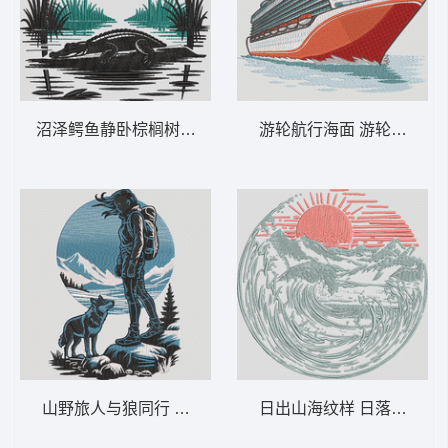
沼泽鳄鱼静卧棕榈树下 沼泽鳄鱼 – 热带日
游轮航行海面 游轮探险——
山野旅人与狼同行 徒步旅行与狼群探险——
日出山海纹样 日落波浪山脉 