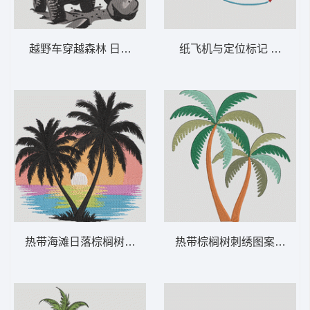
越野车穿越森林 日落时分的越野卡车——冒
纸飞机与定位标记 纸飞机和
热带海滩日落棕榈树 热带棕榈日落 – 海滩-
热带棕榈树刺绣图案 热带棕榈