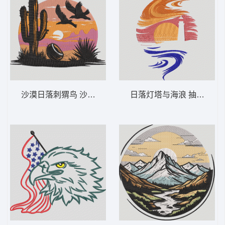
沙漠日落刺猬鸟 沙漠日落仙人掌 – 西部景
日落灯塔与海浪 抽象灯塔日落