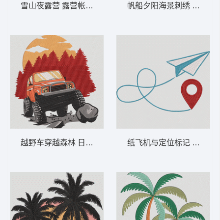
雪山夜露营 露营帐篷与山脉——观星自然-DS
帆船夕阳海景刺绣 帆船日落
越野车穿越森林 日落时分的越野卡车——冒
纸飞机与定位标记 纸飞机和