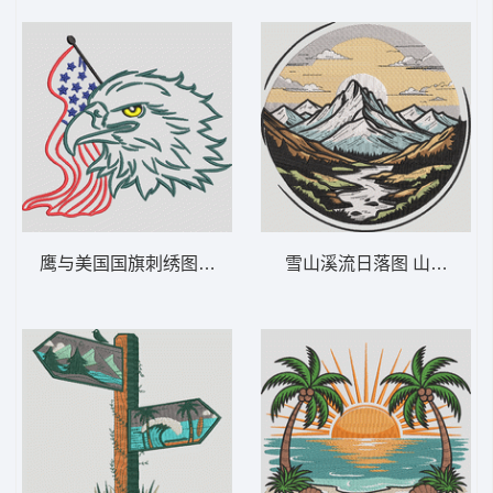
鹰与美国国旗刺绣图案 爱国的秃鹰-DST格式
雪山溪流日落图 山间日出