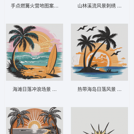
手点燃篝火营地图案 露营打火机 – 时尚户
山林溪流风景刺绣 山间瀑布
海滩日落冲浪场景 海滩日落冲浪板——夏季
热带海岛日落风景 热带棕榈日