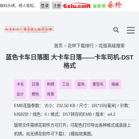
联科乐绣，绣人皆知。
首页
>
花样下载排行
>
花版高级搜索
蓝色卡车日落图 大卡车日落——卡车司机-DST
格式
卡车
日落
刺绣
工业
蓝色
重型车
插画
设计
橙色
背景
EMB花版参数： 大小：232.50 KB / 尺寸：191*155[毫米] / 针数：
63582针 / 线色：6 / 格式：DST转存的EMB / 版本：e4.2
版带文件需绣花软件方可打开，可配色打印导出各种格式或直接上
机绣。如无绣花软件可下载1：1模拟效果图。