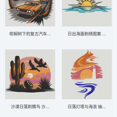
棕榈树下的复古汽车之旅 复古汽车海滩日落
日出海面刺绣图案 海面日出
沙漠日落刺猬鸟 沙漠日落仙人掌 – 西部景
日落灯塔与海浪 抽象灯塔日落