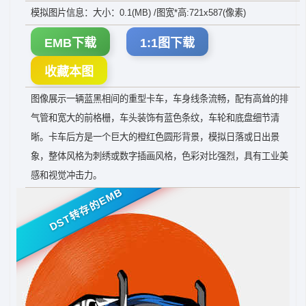
模拟图片信息：大小：0.1(MB) /图宽*高:721x587(像素)
EMB下载
1:1图下载
收藏本图
图像展示一辆蓝黑相间的重型卡车，车身线条流畅，配有高耸的排
气管和宽大的前格栅，车头装饰有蓝色条纹，车轮和底盘细节清
晰。卡车后方是一个巨大的橙红色圆形背景，模拟日落或日出景
象，整体风格为刺绣或数字插画风格，色彩对比强烈，具有工业美
感和视觉冲击力。
DST转存的EMB