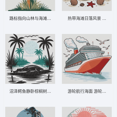
路标指向山林与海滩 山与海滩标志——冒险-
热带海滩日落风景 热带海
沼泽鳄鱼静卧棕榈树下 沼泽鳄鱼 – 热带日
游轮航行海面 游轮探险——