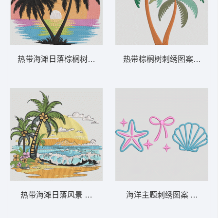
热带海滩日落棕榈树 热带棕榈日落 – 海滩-
热带棕榈树刺绣图案 热带棕榈
热带海滩日落风景 热带海滩日落——风景如
海洋主题刺绣图案 简约的