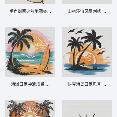
手点燃篝火营地图案 露营打火机 – 时尚户
山林溪流风景刺绣 山间瀑布
海滩日落冲浪场景 海滩日落冲浪板——夏季
热带海岛日落风景 热带棕榈日