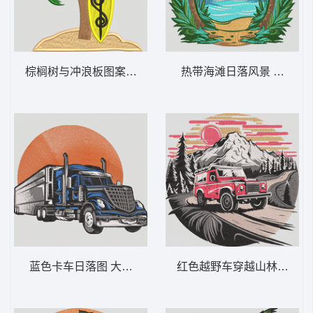
棕榈树与冲浪板图案 棕榈树和冲浪板——热
热带海滩日落风景 热带海滩
蓝色卡车日落图 大卡车日落——卡车司机-DS
红色越野车穿越山林 越野车