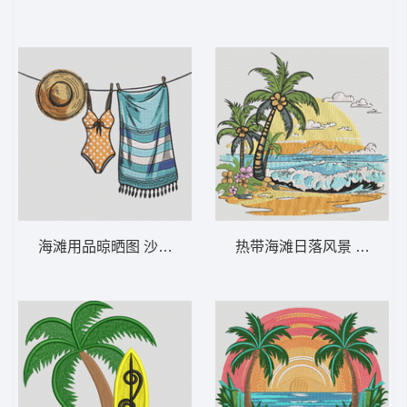
海滩用品晾晒图 沙滩泳衣和帽子 – 夏季假
热带海滩日落风景 热带海