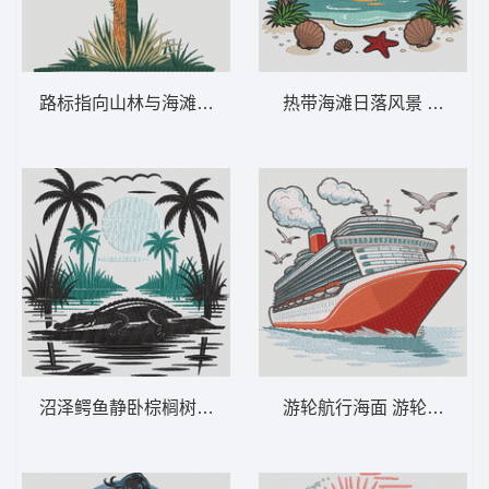
路标指向山林与海滩 山与海滩标志——冒险-
热带海滩日落风景 热带海
沼泽鳄鱼静卧棕榈树下 沼泽鳄鱼 – 热带日
游轮航行海面 游轮探险——