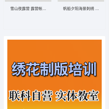
雪山夜露营 露营帐篷与山脉——观星自然-DS
帆船夕阳海景刺绣 帆船日落