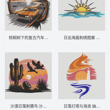
棕榈树下的复古汽车之旅 复古汽车海滩日落
日出海面刺绣图案 海面日出
沙漠日落刺猬鸟 沙漠日落仙人掌 – 西部景
日落灯塔与海浪 抽象灯塔日落