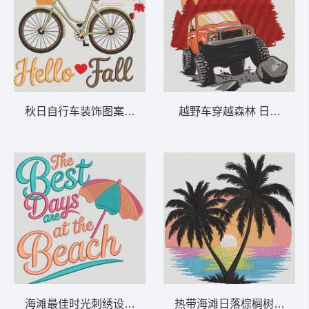
秋日自行车装饰图案 你好，秋日自行车，落叶相
越野车穿越森林 日落时分
海滩最佳时光刺绣设计 请求多加幾分-DST格
热带海滩日落棕榈树 热带棕榈