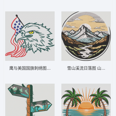
鹰与美国国旗刺绣图案 爱国的秃鹰-DST格式
雪山溪流日落图 山间日出