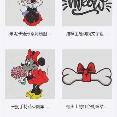
米妮卡通形象刺绣图案 米妮 5-DST格式
猫咪主题刺绣文字设计 喵喵
米妮手持花束图案 米妮 4-DST格式
骨头上的红色蝴蝶结 带蝴蝶