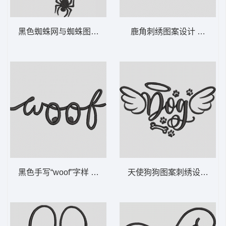
黑色蜘蛛网与蜘蛛图案 悬挂的蜘蛛网-DST格
鹿角刺绣图案设计 鹿角 – 
黑色手写“woof”字样 汪狗语-DST格式
天使狗狗图案刺绣设计 带