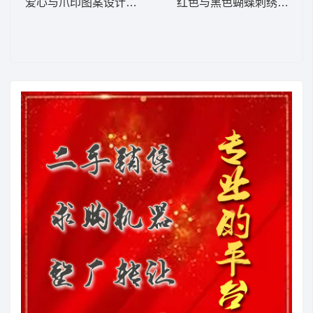
爱心与爪印图案设计 心爪无限-DST格式
红色与黑色蝴蝶刺绣图案 