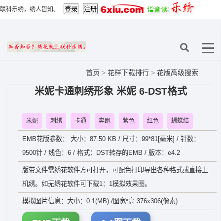
联科乐绣，绣人皆知。
首页
>
花样下载排行
>
花版高级搜索
米妮卡通刺绣形象 米妮 6-DST格式
米妮
刺绣
卡通
奔跑
紫色
红色
蝴蝶结
EMB花版参数： 大小：87.50 KB / 尺寸：99*81[毫米] / 针数：
9500针 / 线色：6 / 格式：DST转存的EMB / 版本：e4.2
版带文件需绣花软件方可打开，可配色打印导出各种格式或直接上
机绣。如无绣花软件可下载1：1模拟效果图。
模拟图片信息：大小：0.1(MB) /图宽*高:376x306(像素)