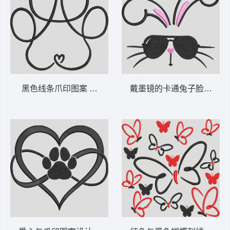
黑色线条爪印图案 极简爪印爱心-DST格式
戴墨镜的卡通兔子脸 戴着墨