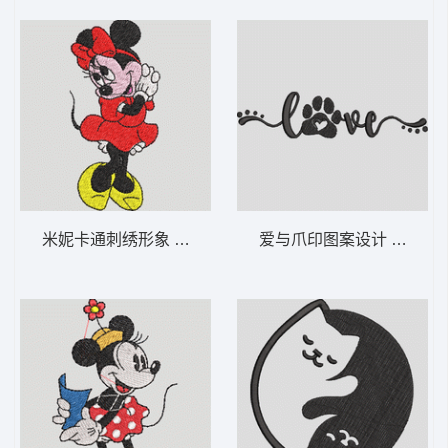
米妮卡通刺绣形象 米妮 3-DST格式
爱与爪印图案设计 爱心爪印