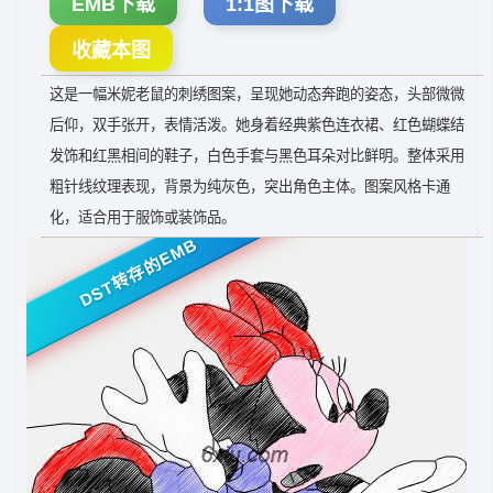
EMB下载
1:1图下载
收藏本图
这是一幅米妮老鼠的刺绣图案，呈现她动态奔跑的姿态，头部微微
后仰，双手张开，表情活泼。她身着经典紫色连衣裙、红色蝴蝶结
发饰和红黑相间的鞋子，白色手套与黑色耳朵对比鲜明。整体采用
粗针线纹理表现，背景为纯灰色，突出角色主体。图案风格卡通
化，适合用于服饰或装饰品。
DST转存的EMB