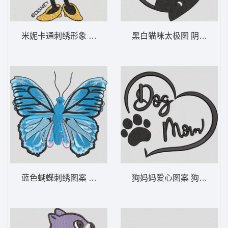
米妮卡通刺绣形象 米妮 2-DST格式
黑白猫咪太极图 阴阳貓-D
蓝色蝴蝶刺绣图案 蓝色蝴蝶图案-DST格式
狗妈妈爱心图案 狗狗妈妈—