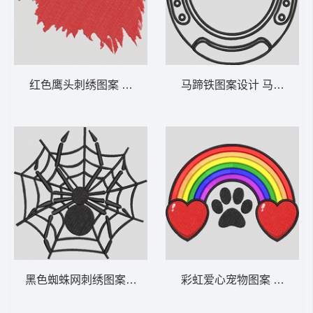
红色鹰头刺绣图案 凶猛的鹰头-DST格式
马蹄铁图案设计 马蹄铁-D
黑色蜘蛛网刺绣图案 网上的蜘蛛-DST格式
彩虹爱心宠物图案 彩虹桥