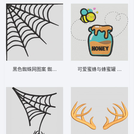
黑色蜘蛛网图案 蜘蛛网角-DST格式
可爱蜜蜂与蜂蜜罐 蜜蜂和