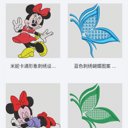
米妮卡通形象刺绣设计 米妮 14-DST格式
蓝色刺绣蝴蝶图案 优雅的蝴