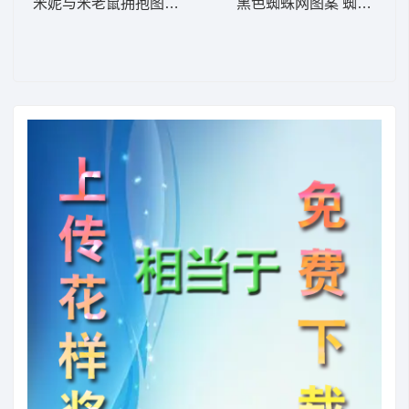
米妮与米老鼠拥抱图案 米妮 10-DST格式
黑色蜘蛛网图案 蜘蛛网角-