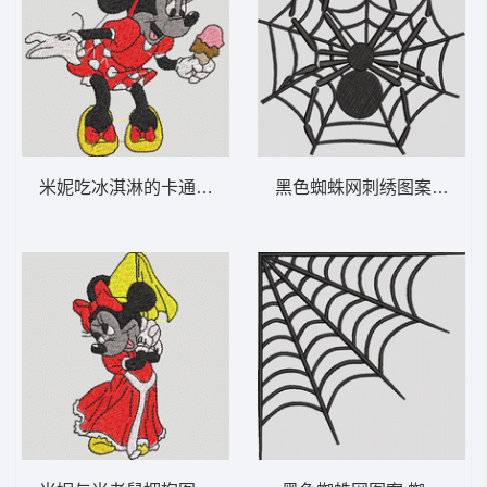
米妮吃冰淇淋的卡通形象 米妮 11-DST格式
黑色蜘蛛网刺绣图案 网上的