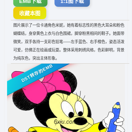
EMB下载
1:1图下载
收藏本图
图片展示了一位卡通角色米妮，她有着标志性的黑色大耳朵和粉色
蝴蝶结，身穿黄色上衣与白色围裙，脚穿粉黑相间的鞋子。她面带
微笑，双手各持一支彩色铅笔——左手蓝色、右手橙色，姿态活泼
可爱，仿佛正在绘画或玩耍。整体采用刺绣风格，色彩鲜明，背景
为纯灰色，突出主体形象。
DST转存的EMB