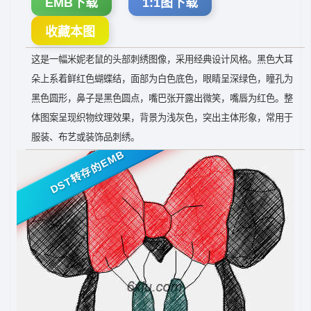
EMB下载
1:1图下载
收藏本图
这是一幅米妮老鼠的头部刺绣图像，采用经典设计风格。黑色大耳
朵上系着鲜红色蝴蝶结，面部为白色底色，眼睛呈深绿色，瞳孔为
黑色圆形，鼻子是黑色圆点，嘴巴张开露出微笑，嘴唇为红色。整
体图案呈现织物纹理效果，背景为浅灰色，突出主体形象，常用于
服装、布艺或装饰品刺绣。
DST转存的EMB