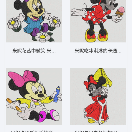
米妮花丛中微笑 米妮 25-DST格式
米妮吃冰淇淋的卡通形象 米妮