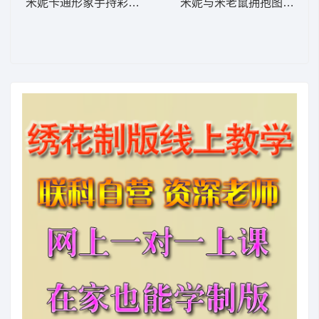
米妮卡通形象手持彩色铅笔 米妮 24-DST格式
米妮与米老鼠拥抱图案 米妮 