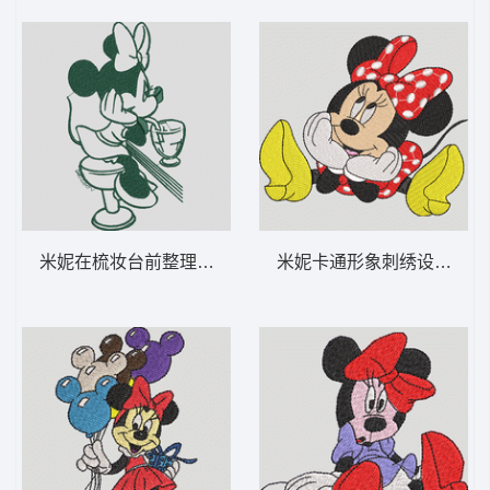
米妮在梳妆台前整理头发 米妮 35-DST格式
米妮卡通形象刺绣设计 米妮 