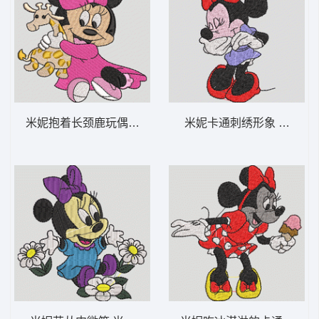
米妮抱着长颈鹿玩偶 米妮 26-DST格式
米妮卡通刺绣形象 米妮 12