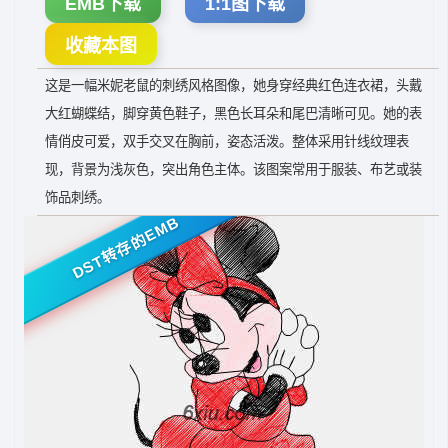
EMB下载
1:1图下载
收藏本图
这是一幅米妮老鼠的刺绣风格图像，她身穿经典红色连衣裙，头戴
大红蝴蝶结，脚穿黄色鞋子，黑色长耳朵和尾巴清晰可见。她的表
情俏皮可爱，双手交叉在胸前，姿态活泼。整体采用针线纹理表
现，背景为浅灰色，突出角色主体。该图案常用于服装、布艺或装
饰品刺绣。
DST转存的EMB