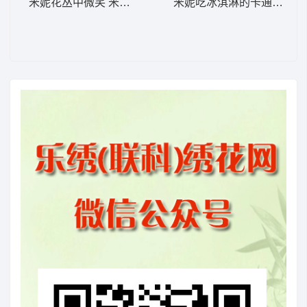
米妮花丛中微笑 米妮 25-DST格式
米妮吃冰淇淋的卡通形象 米妮