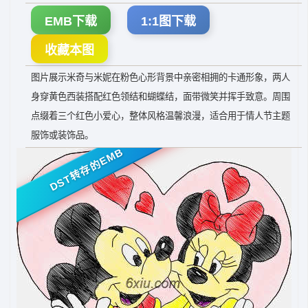
EMB下载
1:1图下载
收藏本图
图片展示米奇与米妮在粉色心形背景中亲密相拥的卡通形象，两人
身穿黄色西装搭配红色领结和蝴蝶结，面带微笑并挥手致意。周围
点缀着三个红色小爱心，整体风格温馨浪漫，适合用于情人节主题
服饰或装饰品。
DST转存的EMB