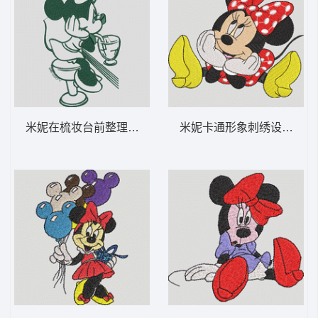
米妮在梳妆台前整理头发 米妮 35-DST格式
米妮卡通形象刺绣设计 米妮 