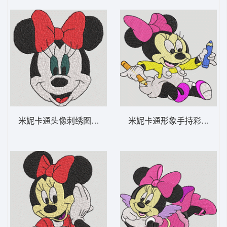
米妮卡通头像刺绣图案 米妮 38-DST格式
米妮卡通形象手持彩色铅笔 米