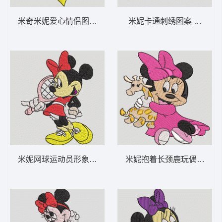
米奇米妮爱心情侣图案 米奇和米妮之心-DST
米妮卡通刺绣图案 米妮 宝宝
米妮网球运动员形象 米妮 40-DST格式
米妮抱着长颈鹿玩偶 米妮 26