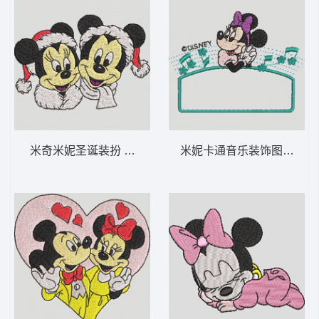
米奇米妮圣诞装扮 米奇和米妮的圣诞节-DST
米妮卡通音乐装饰图案 米妮 